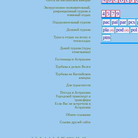
Охота на Каспийском взморье
Экскурсионно-познавательный,
рекреационный туризм и
4
5
7
9
пляжный отдых
pac
pal
par
pcs
Оздоровительный туризм
pla
pod
pol
Деловой туризм
(4)
(4)
ptm
Туры и отдых на яхтах и
теплоходах
Дикий туризм (туры
отшельника)
Гостиницы в Астрахани
Турбазы в дельте Волги
Турбазы на Каспийском
взморье
Для турагентств
Погода в Астрахани
Городской транспорт и
трансферы
Если Вас не встретили в
Астрахани
Обмен ссылками
Ссылки друзей сайта