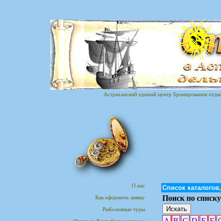
Астраханский единый центр бронирования отдыха
О нас
Список каталогов
Поиск по списку
Как оформить заявку
Рыболовные туры
A
B
C
D
E
F