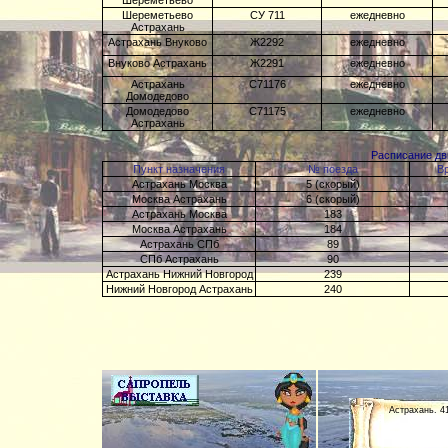
Шереметьево
Шереметьево
СУ 711
ежедневно
Астрахань
Астрахань Внуково
Ж2292
ежедневно
Внуково Астрахань
Ж2291
ежедневно
Астрахань
С71176
ежедневно
Домодедово
Домодедово
С71175
ежедневно
Астрахань
Расписание дв
Пункт назначения
№ поезда
В
Астрахань Москва
5 (скорый)
Москва Астрахань
6 (скорый)
Астрахань Москва
183
Москва Астрахань
184
Астрахань СПб
89
СПб Астрахань
90
Астрахань Нижний Новгород
239
Нижний Новгород Астрахань
240
Астрахань. 41