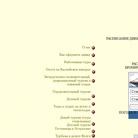
РАСПИСАНИЯ ДВИ
О нас
Как оформить заявку
Рыболовные туры
РА
БРОНИ
Охота на Каспийском взморье
Экскурсионно-познавательный,
рекреационный туризм и
пляжный отдых
Оздоровительный туризм
Деловой туризм
Туры и отдых на яхтах и
теплоходах
ПОГОДА В 
Дикий туризм (туры
отшельника)
Детский туризм
Гостиницы в Астрахани
Турбазы в дельте Волги