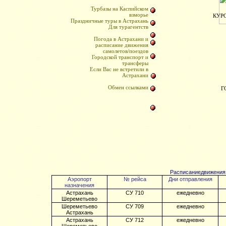
Турбазы на Каспийском
взморье
КУР
Праздничные туры в Астрахань
Для турагентств
Погода в Астрахани и
расписание движения
самолетов/поездов
Городской транспорт и
трансферы
Если Вас не встретили в
Астрахани
Обмен ссылками
Г
Расписание
движения 
Аэропорт
№ рейса
Дни отправления
назначения
Астрахань
СУ 710
ежедневно
Шереметьево
Шереметьево
СУ 709
ежедневно
Астрахань
Астрахань
СУ 712
ежедневно