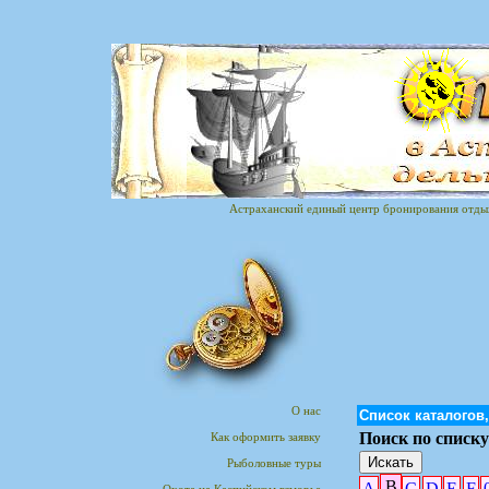
Астраханский единый центр бронирования отдыха
О нас
Список каталогов
Поиск по списку
Как оформить заявку
Рыболовные туры
B
A
C
D
E
F