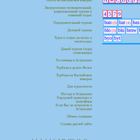
Охота на Каспийском взморье
Экскурсионно-познавательный,
рекреационный туризм и
4
5
7
9
пляжный отдых
ban
bar
bas
Оздоровительный туризм
(3)
(4)
blo
blu
bmw
Деловой туризм
(3)
byo
byt
Туры и отдых на яхтах и
теплоходах
Дикий туризм (туры
отшельника)
Гостиницы в Астрахани
Турбазы в дельте Волги
Турбазы на Каспийском
взморье
Для турагентств
Погода в Астрахани
Городской транспорт и
трансферы
Если Вас не встретили в
Астрахани
Обмен ссылками
Ссылки друзей сайта