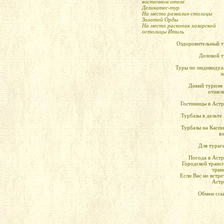
восточном отеле
Деликатес-тур
На место развалин столицы
Золотой Орды
На место раскопок хазарской
остолицы Итиль
Оздоровительный 
Деловой 
Туры по индивидуа
з
Дикий туризм
отшел
Гостиницы в Аст
Турбазы в дельте
Турбазы на Касп
в
Для тураг
Погода в Аст
Городской транс
тран
Если Вас не встре
Астр
Обмен ссы