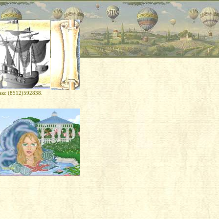
акс (8512)592838.