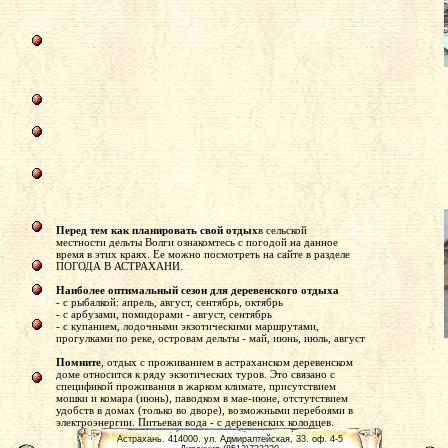
Перед тем как планировать свой отдых
в сельской
местности дельты Волги ознакомтесь с погодой на данное
время в этих краях. Ее можно посмотреть на сайте в разделе
ПОГОДА В АСТРАХАНИ.
Наиболее оптимальный сезон для деревенского отдыха
- с рыбалкой: апрель, август, сентябрь, октябрь
- с арбузами, помидорами - август, сентябрь
- с купанием, лодочными экзотическими маршрутами,
прогулками по реке, островам дельты - май, июнь, июль, август
Помните
, отдых с проживанием в астраханском деревенском
доме относится к ряду экзотических туров. Это связано с
спецификой проживания в жарком климате, присутствием
мошки и комара (июнь), паводком в мае-июне, отстутствием
удобств в домах (только во дворе), возможными перебоями в
электроэнергии. Питьевая вода - с деревенских колодцев.
Астрахань. 414000. ул. Адмиралтейская, 33. оф. 4-5