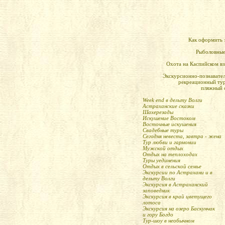
Как оформить 
Рыболовные
Охота на Каспийском в
Экскурсионно-познавате
рекреационный ту
пляжный 
Week end в дельту Волги
Астраханские сказки
Шахерезады
Искушение Востоком
Восточные искушения
Свадебные туры
Сегодня невеста, завтра - жена
Тур любви и гармонии
Мужской отдых
Отдых на теплоходах
Туры уединения
Отдых в сельской семье
Экскурсии по Астрахани и в
дельту Волги
Экскурсия в Астраханский
заповедник
Экскурсия в край цветущего
лотоса
Экскурсия на озеро Баскунчак
и гору Богдо
Тур-шоу в необычном