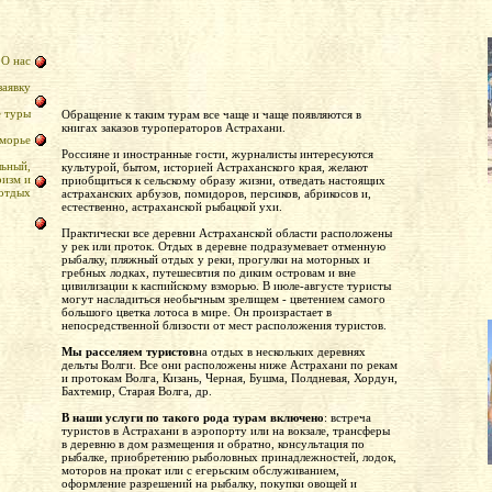
О нас
заявку
 туры
Обращение к таким турам все чаще и чаще появляются в
книгах заказов туроператоров Астрахани.
зморье
Россияне и иностранные гости, журналисты интересуются
льный,
культурой, бытом, историей Астраханского края, желают
ризм и
приобщиться к сельскому образу жизни, отведать настоящих
отдых
астраханских арбузов, помидоров, персиков, абрикосов и,
естественно, астраханской рыбацкой ухи.
Практически все деревни Астраханской области расположены
у рек или проток. Отдых в деревне подразумевает отменную
рыбалку, пляжный отдых у реки, прогулки на моторных и
гребных лодках, путешесвтия по диким островам и вне
цивилизации к каспийскому взморью. В июле-августе туристы
могут насладиться необычным зрелищем - цветением самого
большого цветка лотоса в мире. Он произрастает в
непосредственной близости от мест расположения туристов.
Мы расселяем туристов
на отдых в нескольких деревнях
дельты Волги. Все они расположены ниже Астрахани по рекам
и протокам Волга, Кизань, Черная, Бушма, Полдневая, Хордун,
Бахтемир, Старая Волга, др.
В наши услуги по такого рода турам включено
: встреча
туристов в Астрахани в аэропорту или на вокзале, трансферы
в деревню в дом размещения и обратно, консультация по
рыбалке, приобретению рыболовных принадлежностей, лодок,
моторов на прокат или с егерьским обслуживанием,
оформление разрешений на рыбалку, покупки овощей и