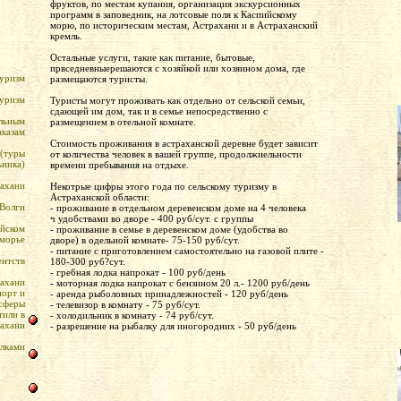
фруктов, по местам купания, организация экскурсионных
программ в заповедник, на лотсовые поля к Каспийскому
морю, по историческим местам, Астрахани и в Астраханский
кремль.
Остальные услуги, такие как питание, бытовые,
првседневныерешаются с хозяйкой или хозяином дома, где
туризм
размещаются туристы.
туризм
Туристы могут проживать как отдельно от сельской семьи,
сдающей им дом, так и в семье непосредственно с
льным
размещением в отельной комнате.
аказам
Стоимость проживания в астраханской деревне будет зависит
 (туры
от количества человек в вашей группе, продолжиельности
ьника)
времени пребывания на отдыхе.
рахани
Некотрые цифры этого года по сельскому туризму в
Астраханской области:
 Волги
- проживание в отдельном деревенском доме на 4 человека
ч удобствами во дворе - 400 руб/сут. с группы
ийском
- проживание в семье в деревенском доме (удобства во
зморье
дворе) в одельной комнате- 75-150 руб/сут.
- питание с приготовлением самостоятельно на газовой плите -
ентств
180-300 руб?сут.
- гребная лодка напрокат - 100 руб/день
рахани
- моторная лодка напрокат с бензином 20 л.- 1200 руб/день
порт и
- аренда рыболовных принадлежностей - 120 руб/день
сферы
- телевизор в комнату - 75 руб/сут.
тили в
- холодильник в комнату - 74 руб/сут.
ахани
- разрешение на рыбалку для иногородних - 50 руб/день
лками