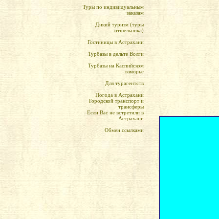
Туры по индивидуальным
заказам
Дикий туризм (туры
отшельника)
Гостиницы в Астрахани
Турбазы в дельте Волги
Турбазы на Каспийском
взморье
Для турагентств
Погода в Астрахани
Городской транспорт и
трансферы
Если Вас не встретили в
Астрахани
Обмен ссылками