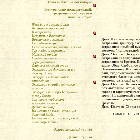
Охота на Каспийском взморье
Экскурсионно-познавательный,
рекреационный туризм и
пляжный отдых
Week end в дельту Волги
Астраханские сказки
Шахерезады
Искушение Востоком
День 1
Встреча вечером в
Восточные искушения
Астрахани, трансфер в о
Свадебные туры
астраханской рыбной ку
Сегодня невеста, завтра - жена
восточной танцевальной 
Тур любви и гармонии
День 2
Завтрак. Экскурс
Мужской отдых
Астрахани на микроавто
Отдых на теплоходах
астраханского Кремля. И
Туры уединения
земле. Обед. Свободное 
Отдых в сельской семье
Ознакомление с Школой 
Экскурсии по Астрахани и в
баня, гидромассажный ба
дельту Волги
открытого бассейна, шез
Экскурсия в Астраханский
восточно-азиатской кухн
заповедник
День 3
Завтрак. Летом - 
Экскурсия в край цветущего
познавательный отдых, ку
лотоса
города и картинную гал
Экскурсия на озеро Баскунчак
время. Праздничный ужи
и гору Богдо
и памятные подарки, пос
Тур-шоу в необычном
Грамоты.
восточном отеле
День 4
Завтрак. Сборы до
Деликатес-тур
На место развалин столицы
СТОИМОСТЬ ТУРА
Золотой Орды
На место раскопок хазарской
остолицы Итиль
Оздоровительный туризм
Деловой туризм