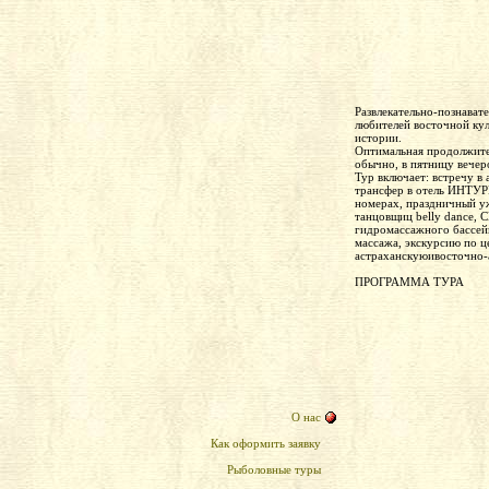
Развлекательно-познават
любителей восточной кул
истории.
Оптимальная продолжител
обычно, в пятницу вечеро
Тур включает: встречу в 
трансфер в
отель ИНТУ
номерах, праздничный у
танцовщиц belly dance, 
гидромассажного бассей
массажа, экскурсию по ц
астраханскуюивосточно-
ПРОГРАММА ТУРА
О нас
Как оформить заявку
Рыболовные туры