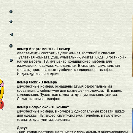
номер Апартаменты - 1 номер
Апартаменты состоят из двух комнат: гостиной и спальни.
Туалетная комната: душ, умывальник, унитаз, биде. В гостиной -
мягкая мебель, ТВ, муз.центр, кондиционер, мебель для
размещения одежды, холодильник. В спальне - двуспальная
кровать, прикроватные тумбочки, кондиционер, телефон.
Индивидуальная лоджия.
номер Люкс - 3 номера
Двухместные номера, оснащены двумя односпальными
кроватями, шкафом-купе для размещения одежды, ТВ, видео,
холодильник. Туалетная комната: душ, умывальник, унитаз.
Сплит-системы, телефон.
номер Полу-люкс - 10 комнат
Двухместные номера, в номере 2 односпальные кровати, шкаф
для одежды, ТВ, видео, сплит-система, телефон, в туалетной
комнате: душ, унитаз, раковина.
Досуг:
· бар, салон-ресторан на 50 мест с музыкальным оборудованием