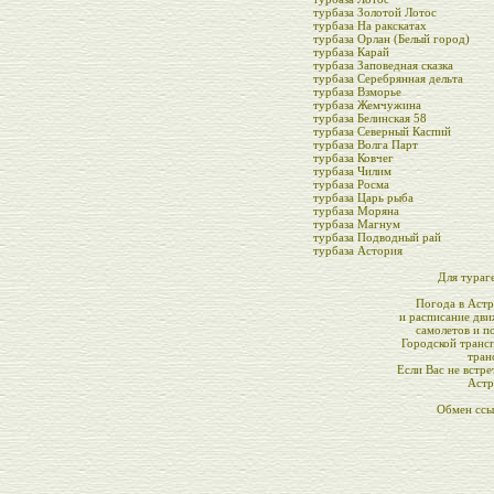
турбаза Золотой Лотос
турбаза На ракскатах
турбаза Орлан (Белый город)
турбаза Карай
турбаза Заповедная сказка
турбаза Серебрянная дельта
турбаза Взморье
турбаза Жемчужина
турбаза Белинская 58
турбаза Северный Каспий
турбаза Волга Парт
турбаза Ковчег
турбаза Чилим
турбаза Росма
турбаза Царь рыба
турбаза Моряна
турбаза Магнум
турбаза Подводный рай
турбаза Астория
Для тураг
Погода в Астр
и расписание дв
самолетов и п
Городской транс
тран
Если Вас не встре
Астр
Обмен ссы