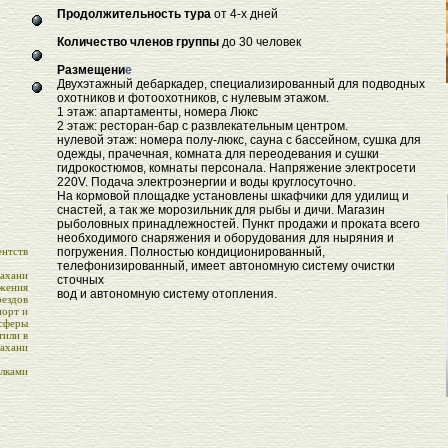
Продолжительность тура
о
т 4-х дней
Количество членов группы
д
о 30 человек
Размещени
е
Двухэтажный дебаркадер, специализированный для подводных
охотников и фотоохотников, с нулевым этажом.
1 этаж: апартаменты, номера Люкс
2 этаж: ресторан-бар с развлекательным центром.
нулевой этаж: номера полу-люкс, сауна с бассейном, сушка для
одежды, прачечная, комната для переодевания и сушки
гидрокостюмов, комнаты персонала. Напряжение электросети
220V. Подача электроэнергии и воды круглосуточно.
На кормовой площадке установлены шкафчики для удилищ и
снастей, а так же морозильник для рыбы и дичи. Магазин
рыболовных принадлежностей. Пункт продажи и проката всего
необходимого снаряжения и оборудования для ныряния и
ентств
погружения. Полностью кондиционированный,
телефонизированный, имеет автономную систему очистки
ахани
сточных
ижения
вод и автономную систему отопления.
оездов
порт и
сферы
тили в
ахани
лками