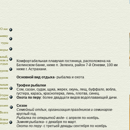
О нас
заявку
 туры
зморье
льный,
изм и
Комфортабельная плавучая гостиница, расположена на
отдых
Белинском банке, ниже п. Зеленга, район 7-й Огневки, 100 км
ниже г. Астрахани.
уризм
Основной вид отдыха
- рыбалка и охота
уризм
льным
Трофеи рыбалки
аказам
Сом, сазан, судак, щука, жерех, окунь, лещ, буффало, вобла,
густера, карась, красноперка, линь, плотва, синец.
(туры
Охота по перу
: более двадцати видов водоплавающей дичи.
ьника)
рахани
Сезон
Семейный отдых, организация праздников и семинаров
-
 Волги
круглый год.
Рыбалка по открытой воде
- с апреля по ноябрь.
ийском
Зимняя рыбалка
- с декабря по март.
зморье
Охота по перу
- с третьей декады сентября по ноябрь