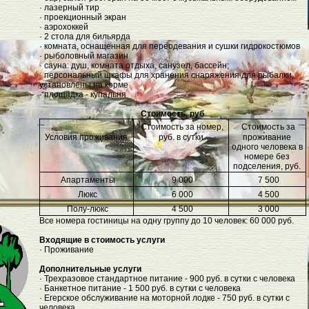
· лазерный тир
· проекционный экран
· аэрохоккей
· 2 стола для бильярда
· комната, оснащенная для переодевания и сушки гидрокостюмов
· рыболовный магазин
· сауна: душ, комната отдыха, санузел, бассейн;
· персональный шкафы для хранения снаряжения для рыбалки,
установлены на корме
· площадка - купальня
Стоимость, руб
Стоимость за номер,
Стоимость за
Условия проживания
руб. в сутки
проживание
одного человека в
номере без
подселения, руб.
Апартаменты
9 000
7 500
Люкс
6 000
4 500
Полу-люкс
4 500
3 000
Все номера гостиницы на одну группу до 10 человек: 60 000 руб.
Входящие в стоимость услуги
· Проживание
Дополнительные услуги
· Трехразовое стандартное питание - 900 руб. в сутки с человека
· Банкетное питание - 1 500 руб. в сутки с человека
· Егерское обслуживание на моторной лодке - 750 руб. в сутки с
человека