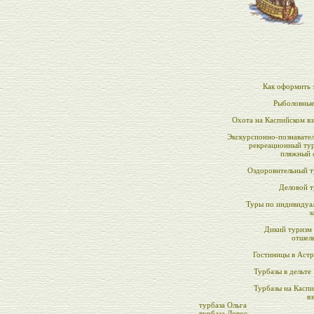
Как оформить 
Рыболовные
Охота на Каспийском в
Экскурсионно-познавате
рекреационный тур
пляжный 
Оздоровительный т
Деловой т
Туры по индивидуа
з
Дикий туризм 
отшел
Гостиницы в Аст
Турбазы в дельте
Турбазы на Касп
в
турбаза Ольга
турбаза Лотос